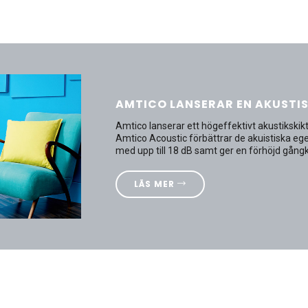
AMTICO LANSERAR EN AKUSTI
Amtico lanserar ett högeffektivt akustikski
Amtico Acoustic förbättrar de akuistiska eg
med upp till 18 dB samt ger en förhöjd gång
LÄS MER