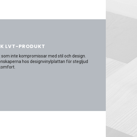
SK LVT-PRODUKT
kt som inte kompromissar med stil och design.
enskaperna hos designvinylplattan för stegljud
komfort.