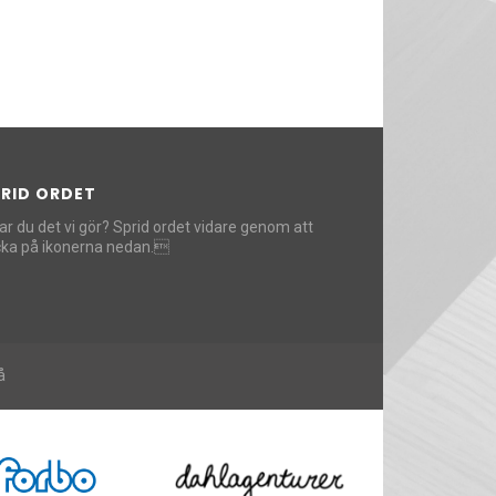
PRID ORDET
lar du det vi gör? Sprid ordet vidare genom att
icka på ikonerna nedan.
å