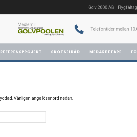
Golv 2000 AB
Flygfälts
Medlem i:
Telefontider mellan 10.
REFERENSPROJEKT
SKÖTSELRÅD
MEDARBETARE
FÖ
kyddad. Vänligen ange lösenord nedan.