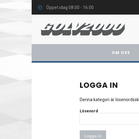
Öppet idag 08.00 - 16.00
OM OSS
LOGGA IN
Denna kategori är lösenordss
Lösenord
Logga in