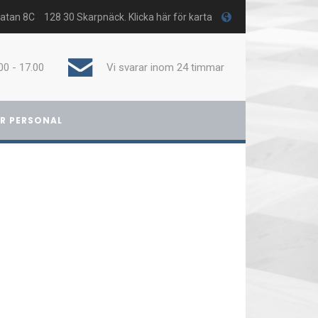
gatan 8C
128 30 Skarpnäck. Klicka här för karta
00 - 17.00
Vi svarar inom 24 timmar
R PERSONAL