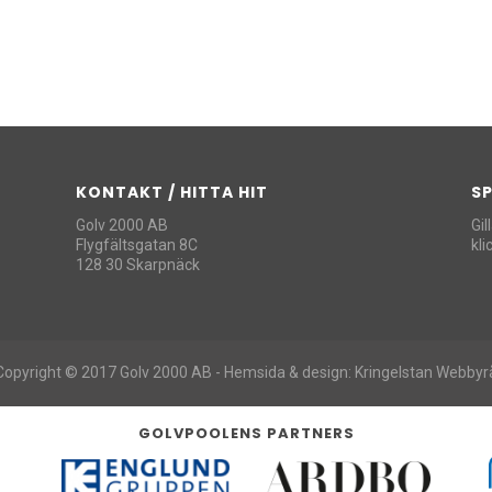
KONTAKT / HITTA HIT
S
Golv 2000 AB
Gil
Flygfältsgatan 8C
kl
128 30 Skarpnäck
Copyright © 2017 Golv 2000 AB -
Hemsida & design: Kringelstan Webbyr
GOLVPOOLENS PARTNERS