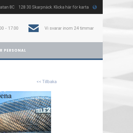
gatan 8C
128 30 Skarpnäck. Klicka här för karta
00 - 17.00
Vi svarar inom 24 timmar
R PERSONAL
<< Tillbaka