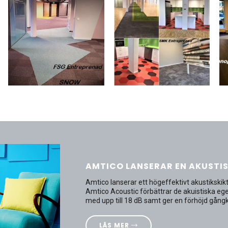
AMTICO LANSERAR EN AKUSTI
Amtico lanserar ett högeffektivt akustikski
Amtico Acoustic förbättrar de akuistiska eg
med upp till 18 dB samt ger en förhöjd gång
LÄS MER