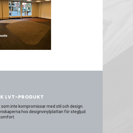
SK LVT-PRODUKT
kt som inte kompromissar med stil och design.
enskaperna hos designvinylplattan för stegljud
komfort.