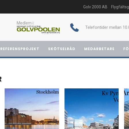
Golv 2000 AB
Flygfälts
Medlem i:
Telefontider mellan 10.
REFERENSPROJEKT
SKÖTSELRÅD
MEDARBETARE
FÖ
R