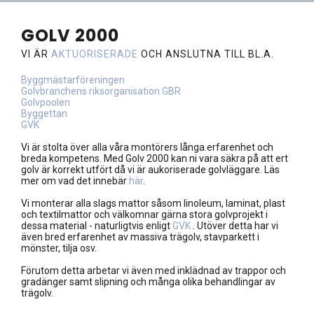
GOLV 2000
VI ÄR
AKTUORISERADE
OCH ANSLUTNA TILL BL.A.
Byggmästarföreningen
Golvbranchens riksorganisation GBR
Golvpoolen
Byggettan
GVK
Vi är stolta över alla våra montörers långa erfarenhet och
breda kompetens. Med Golv 2000 kan ni vara säkra på att ert
golv är korrekt utfört då vi är aukoriserade golvläggare. Läs
mer om vad det innebär
här
.
Vi monterar alla slags mattor såsom linoleum, laminat, plast
och textilmattor och välkomnar gärna stora golvprojekt i
dessa material - naturligtvis enligt
GVK
. Utöver detta har vi
även bred erfarenhet av massiva trägolv, stavparkett i
mönster, tilja osv.
Förutom detta arbetar vi även med inklädnad av trappor och
gradänger samt slipning och många olika behandlingar av
trägolv.